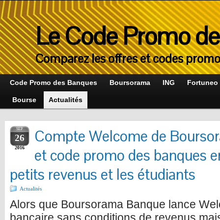
Le Code Promo des
Comparez les offres et codes promo
Code Promo des Banques
Boursorama
ING
Fortuneo
Bourse
Actualités
SEP
Compte Welcome de Boursoram
26
2016
et code promo des banques en
petits revenus et les étudiants
Actualités
Alors que Boursorama Banque lance We
bancaire sans conditions de revenus mais